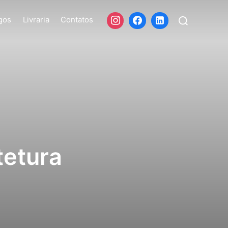
Search
for:
igos
Livraria
Contatos
tetura