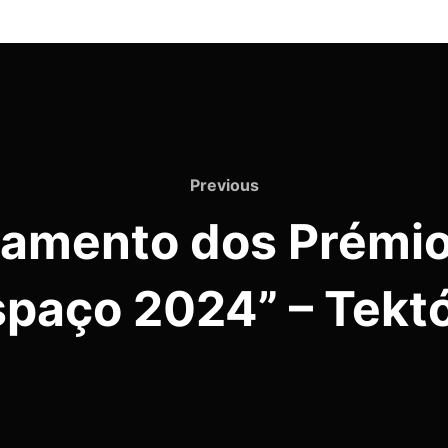
Previous
Previous
çamento dos Prémio
spaço 2024” – Tektó