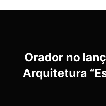
Navegação
de
artigos
Orador no lan
Arquitetura “E