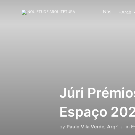
Skip
to
content
Nós
+Arch
Júri Prémio
Espaço 20
by
Paulo Vila Verde, Arqº
in
E