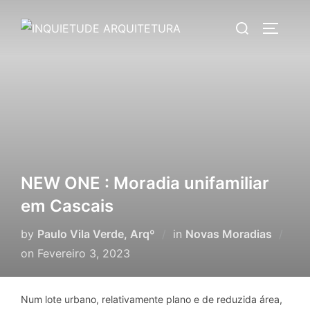
Skip
Search
to
TOGGLE
for:
content
NEW ONE : Moradia unifamiliar
em Cascais
by
Paulo Vila Verde, Arqº
in
Novas Moradias
Posted
on
Fevereiro 3, 2023
on
Num lote urbano, relativamente plano e de reduzida área,